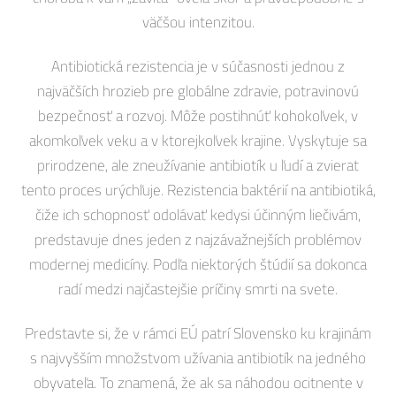
väčšou intenzitou.
Antibiotická rezistencia je v súčasnosti jednou z
najväčších hrozieb pre globálne zdravie, potravinovú
bezpečnosť a rozvoj. Môže postihnúť kohokoľvek, v
akomkoľvek veku a v ktorejkoľvek krajine. Vyskytuje sa
prirodzene, ale zneužívanie antibiotík u ľudí a zvierat
tento proces urýchľuje. Rezistencia baktérií na antibiotiká,
čiže ich schopnosť odolávať kedysi účinným liečivám,
predstavuje dnes jeden z najzávažnejších problémov
modernej medicíny. Podľa niektorých štúdií sa dokonca
radí medzi najčastejšie príčiny smrti na svete.
Predstavte si, že v rámci EÚ patrí Slovensko ku krajinám
s najvyšším množstvom užívania antibiotík na jedného
obyvateľa. To znamená, že ak sa náhodou ocitnente v