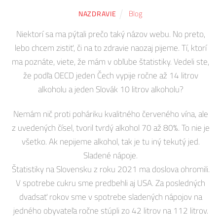
Blog
NAZDRAVIE
Niektorí sa ma pýtali prečo taký názov webu. No preto,
lebo chcem zistiť, či na to zdravie naozaj pijeme. Tí, ktorí
ma poznáte, viete, že mám v obľube štatistiky. Vedeli ste,
že podľa OECD jeden Čech vypije ročne až 14 litrov
alkoholu a jeden Slovák 10 litrov alkoholu?
Nemám nič proti poháriku kvalitného červeného vína, ale
z uvedených čísel, tvoril tvrdý alkohol 70 až 80%. To nie je
všetko. Ak nepijeme alkohol, tak je tu iný tekutý jed.
Sladené nápoje.
Štatistiky na Slovensku z roku 2021 ma doslova ohromili.
V spotrebe cukru sme predbehli aj USA. Za posledných
dvadsať rokov sme v spotrebe sladených nápojov na
jedného obyvateľa ročne stúpli zo 42 litrov na 112 litrov.