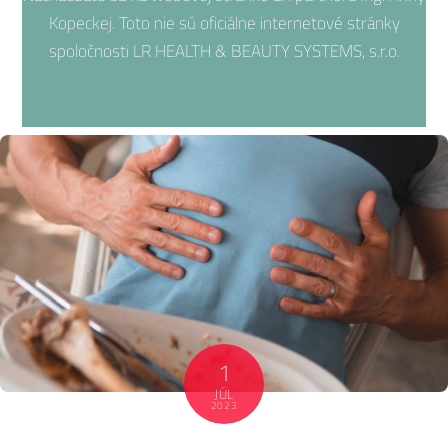
Kopeckej. Toto nie sú oficiálne internetové stránky
spoločnosti LR HEALTH & BEAUTY SYSTEMS, s.r.o.
1
JÚL
2023