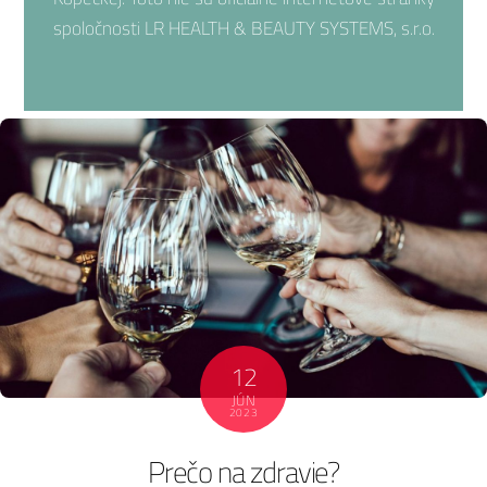
spoločnosti LR HEALTH & BEAUTY SYSTEMS, s.r.o.
12
JÚN
2023
Prečo na zdravie?