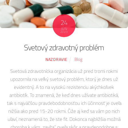
24
JÚN
2023
Svetový zdravotný problém
Blog
NAZDRAVIE
Svetová zdravotnícka organizácia už pred tromi rokmi
upozornila na veľký svetový problém, ktorý je dnes už
evidentný. A to na vysokú rezistenciu akýchkoľvek
antibiotík. To znamená, že keď dnes užívate antibiotiká,
tak s najväčšou pravdebodobnosťou ich účinnosť je oveľa
nižšia ako pred 15-20 rokmi. Čiže aj keď sa vám po nich
uľaví, neznamená to, že ste fit. Dokonca najbližšia možná
choroba k vám „zavíta“ oveľa skôr a pravdepodobne s