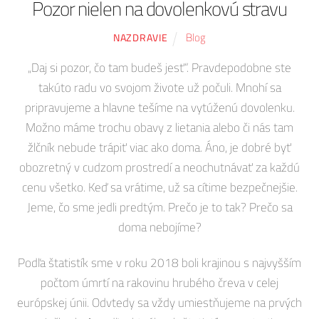
Pozor nielen na dovolenkovú stravu
Blog
NAZDRAVIE
„Daj si pozor, čo tam budeš jesť“. Pravdepodobne ste
takúto radu vo svojom živote už počuli. Mnohí sa
pripravujeme a hlavne tešíme na vytúženú dovolenku.
Možno máme trochu obavy z lietania alebo či nás tam
žlčník nebude trápiť viac ako doma. Áno, je dobré byť
obozretný v cudzom prostredí a neochutnávať za každú
cenu všetko. Keď sa vrátime, už sa cítime bezpečnejšie.
Jeme, čo sme jedli predtým. Prečo je to tak? Prečo sa
doma nebojíme?
Podľa štatistík sme v roku 2018 boli krajinou s najvyšším
počtom úmrtí na rakovinu hrubého čreva v celej
európskej únii. Odvtedy sa vždy umiestňujeme na prvých