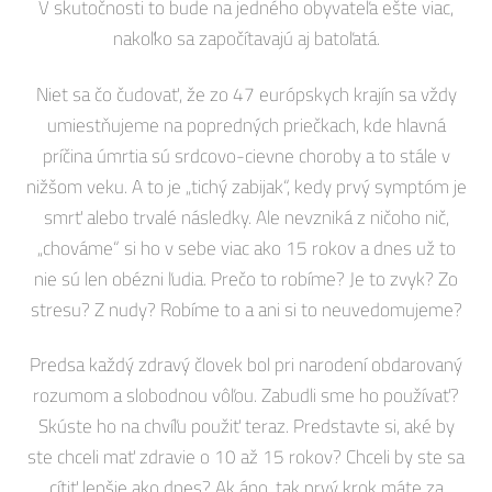
V skutočnosti to bude na jedného obyvateľa ešte viac,
nakoľko sa započítavajú aj batoľatá.
Niet sa čo čudovať, že zo 47 európskych krajín sa vždy
umiestňujeme na popredných priečkach, kde hlavná
príčina úmrtia sú srdcovo-cievne choroby a to stále v
nižšom veku. A to je „tichý zabijak“, kedy prvý symptóm je
smrť alebo trvalé následky. Ale nevzniká z ničoho nič,
„chováme“ si ho v sebe viac ako 15 rokov a dnes už to
nie sú len obézni ľudia. Prečo to robíme? Je to zvyk? Zo
stresu? Z nudy? Robíme to a ani si to neuvedomujeme?
Predsa každý zdravý človek bol pri narodení obdarovaný
rozumom a slobodnou vôľou. Zabudli sme ho používať?
Skúste ho na chvíľu použiť teraz. Predstavte si, aké by
ste chceli mať zdravie o 10 až 15 rokov? Chceli by ste sa
cítiť lepšie ako dnes? Ak áno, tak prvý krok máte za