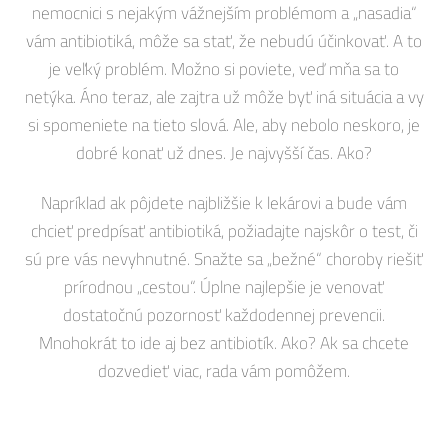
nemocnici s nejakým vážnejším problémom a „nasadia“
vám antibiotiká, môže sa stať, že nebudú účinkovať. A to
je veľký problém. Možno si poviete, veď mňa sa to
netýka. Áno teraz, ale zajtra už môže byť iná situácia a vy
si spomeniete na tieto slová. Ale, aby nebolo neskoro, je
dobré konať už dnes. Je najvyšší čas. Ako?
Napríklad ak pôjdete najbližšie k lekárovi a bude vám
chcieť predpísať antibiotiká, požiadajte najskôr o test, či
sú pre vás nevyhnutné. Snažte sa „bežné“ choroby riešiť
prírodnou „cestou“. Úplne najlepšie je venovať
dostatočnú pozornosť každodennej prevencii.
Mnohokrát to ide aj bez antibiotík. Ako? Ak sa chcete
dozvedieť viac, rada vám pomôžem.