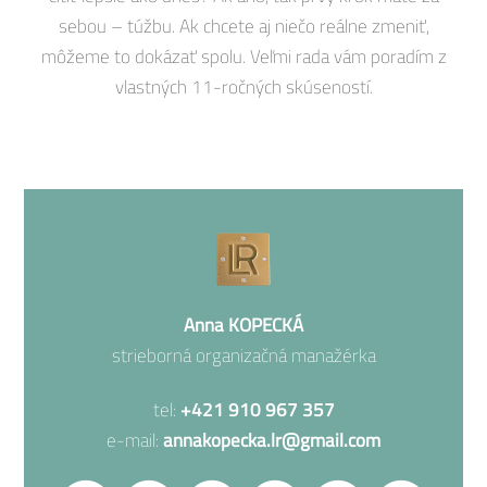
sebou – túžbu. Ak chcete aj niečo reálne zmeniť,
môžeme to dokázať spolu. Veľmi rada vám poradím z
vlastných 11-ročných skúseností.
Anna KOPECKÁ
strieborná organizačná manažérka
tel:
+421 910 967 357
e-mail:
annakopecka.lr@gmail.com