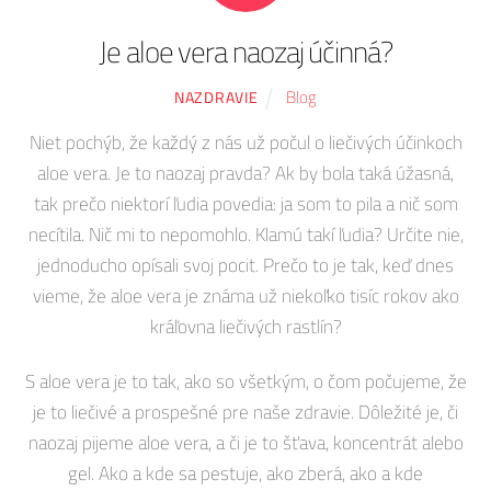
Je aloe vera naozaj účinná?
Blog
NAZDRAVIE
Niet pochýb, že každý z nás už počul o liečivých účinkoch
aloe vera. Je to naozaj pravda? Ak by bola taká úžasná,
tak prečo niektorí ľudia povedia: ja som to pila a nič som
necítila. Nič mi to nepomohlo. Klamú takí ľudia? Určite nie,
jednoducho opísali svoj pocit. Prečo to je tak, keď dnes
vieme, že aloe vera je známa už niekoľko tisíc rokov ako
kráľovna liečivých rastlín?
S aloe vera je to tak, ako so všetkým, o čom počujeme, že
je to liečivé a prospešné pre naše zdravie. Dôležité je, či
naozaj pijeme aloe vera, a či je to šťava, koncentrát alebo
gel. Ako a kde sa pestuje, ako zberá, ako a kde