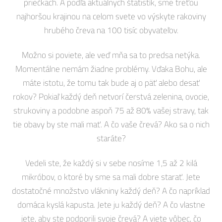
priečkach. A podľa aktuálnych štatistík, sme treťou
najhoršou krajinou na celom svete vo výskyte rakoviny
hrubého čreva na 100 tisíc obyvateľov.
Možno si poviete, ale veď mňa sa to predsa netýka.
Momentálne nemám žiadne problémy. Vďaka Bohu, ale
máte istotu, že tomu tak bude aj o päť alebo desať
rokov? Pokiaľ každý deň netvorí čerstvá zelenina, ovocie,
strukoviny a podobne aspoň 75 až 80% vašej stravy, tak
tie obavy by ste mali mať. A čo vaše črevá? Ako sa o nich
staráte?
Vedeli ste, že každý si v sebe nosíme 1,5 až 2 kilá
mikróbov, o ktoré by sme sa mali dobre starať. Jete
dostatočné množstvo vlákniny každý deň? A čo napríklad
domáca kyslá kapusta. Jete ju každý deň? A čo vlastne
jete, aby ste podporili svoje črevá? A viete vôbec, čo