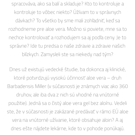
spracováva, ako sa balí a skladuje? Kto to kontroluje a
kontroluje to vôbec niekto? Úžívam to v správnych
dávkach? To všetko by sme mali zohľadniť, keď sa
rozhodneme pre aloe vera. Možno si poviete, mne sa to
nechce kontrolovať a rozhodujem sa aj podľa ceny. Je to
správne? Ide tu predsa o naše zdravie a zdravie našich
blízkych. Zamysleli ste sa niekedy nad tým?
Dnes už existujú vedecké študie, ba dokonca aj klinické,
ktoré potvrdzujú vysokú účinnosť aloe vera – druh
Barbadensis Miller (v súčasnosti je známych viac ako 360
druhov, ale iba dva z nich sú vhodné na vnútorné
použitie). Jedná sa o čistý aloe vera gel bez aloínu. Vedeli
ste, že v súčasnosti je zakázané predávať v rámci EÚ aloe
vera na vnútorné užívanie, ktoré obsahuje aloin? A aj
dnes ešte nájdete lekárne, kde to v pohode ponúkajú.